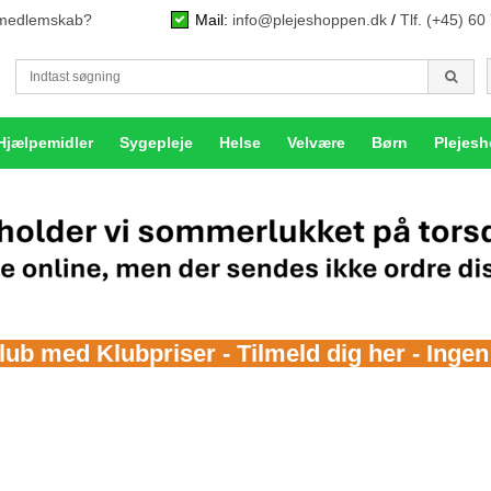
n medlemskab?
Mail:
info@plejeshoppen.dk
/
Tlf. (+45) 60
Hjælpemidler
Sygepleje
Helse
Velvære
Børn
Plejes
b med Klubpriser - Tilmeld dig her - Inge