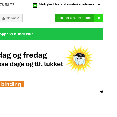
Mulighed for automatiske rutineordre
 78 58 77
Din indkøbskurv er tom
Din konto
hoppens Kundeklub
n binding