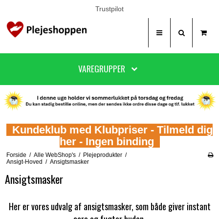
Trustpilot
VAREGRUPPER
Kundeklub med Klubpriser - Tilmeld dig
her - Ingen binding
Forside
/
Alle WebShop's
/
Plejeprodukter
/
Ansigt-Hoved
/
Ansigtsmasker
Ansigtsmasker
Her er vores udvalg af ansigtsmasker, som både giver instant