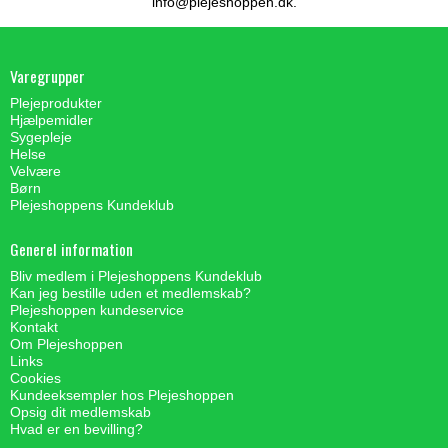
info@plejeshoppen.dk
.
Varegrupper
Plejeprodukter
Hjælpemidler
Sygepleje
Helse
Velvære
Børn
Plejeshoppens Kundeklub
Generel information
Bliv medlem i Plejeshoppens Kundeklub
Kan jeg bestille uden et medlemskab?
Plejeshoppen kundeservice
Kontakt
Om Plejeshoppen
Links
Cookies
Kundeeksempler hos Plejeshoppen
Opsig dit medlemskab
Hvad er en bevilling?