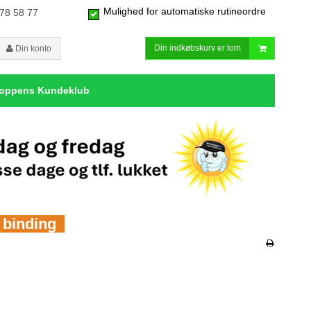
Mulighed for automatiske rutineordre
 78 58 77
Din indkøbskurv er tom
Din konto
hoppens Kundeklub
n binding