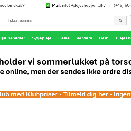
n medlemskab?
Mail:
info@plejeshoppen.dk
/
Tlf. (+45) 60
Hjælpemidler
Sygepleje
Helse
Velvære
Børn
Plejes
b med Klubpriser - Tilmeld dig her - Inge
a