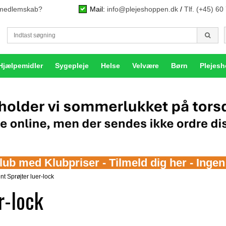
n medlemskab?
Mail:
info@plejeshoppen.dk
/
Tlf. (+45) 60
Hjælpemidler
Sygepleje
Helse
Velvære
Børn
Plejes
b med Klubpriser - Tilmeld dig her - Inge
 Sprøjter luer-lock
r-lock