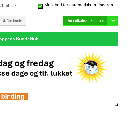
Mulighed for automatiske rutineordre
 78 58 77
Din indkøbskurv er tom
Din konto
hoppens Kundeklub
n binding