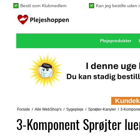
Bestil som Klubmedlem
Kan jeg bestille ude
Plejeprodukter
Kundeklu
Forside
/
Alle WebShop's
/
Sygepleje
/
Sprøjter-Kanyler
/
3-Komponent
3-Komponent Sprøjter lue