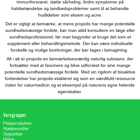
immunforsvaret, støtte sårheling, lindre symptomer på
halsbetændelse og tandkødsproblemer samt til at behandle
hudlidelser som eksem og acne.
Det er vigtigt at bemærke, at mens propolis har mange potentielle
sundhedsmæssige fordele, bør man altid konsultere en læge eller
sundhedsprofessionel, før man begynder at bruge det som et
supplement eller behandlingsmetode. Der kan være individuelle
forskelle og mulige bivirkninger, der bør tages i betragtning.
Alt i alt er propolis en bemærkelsesværdig naturlig substans, der
fortsætter med at fascinere og blive udforsket for sine mange
potentielle sundhedsmæssige fordele. Med sin rigdom af bioaktive
forbindelser har propolis etableret sig som en værdifuld ressource
inden for naturmedicin og et eksempel på naturens egne helende
egenskaber.
Varegrupper
Plejeprodukter
Hjælpemidler
Sygepleje
Helse