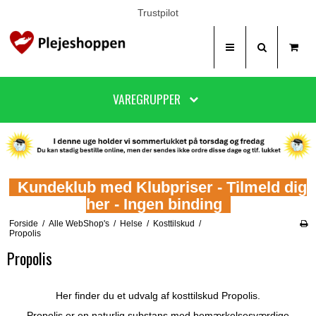
Trustpilot
VAREGRUPPER
Kundeklub med Klubpriser - Tilmeld dig
her - Ingen binding
Forside
/
Alle WebShop's
/
Helse
/
Kosttilskud
/
Propolis
Propolis
Her finder du et udvalg af kosttilskud Propolis.
Propolis er en naturlig substans med bemærkelsesværdige