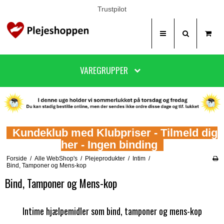
Trustpilot
VAREGRUPPER
Kundeklub med Klubpriser - Tilmeld dig
her - Ingen binding
Forside
/
Alle WebShop's
/
Plejeprodukter
/
Intim
/
Bind, Tamponer og Mens-kop
Bind, Tamponer og Mens-kop
Intime hjælpemidler som bind, tamponer og mens-kop