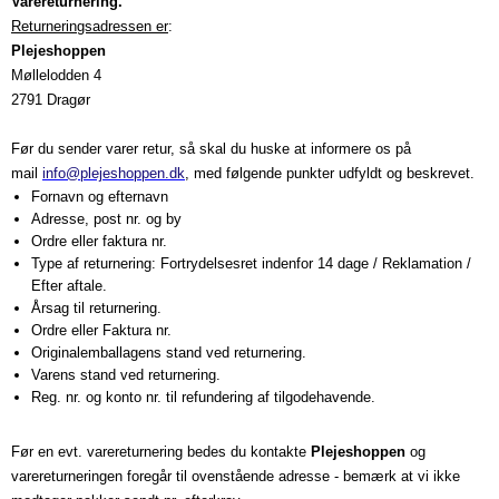
Varereturnering.
Returneringsadressen er
:
Plejeshoppen
Møllelodden 4
2791 Dragør
Før du sender varer retur, så skal du huske at informere os på
mail
info@plejeshoppen.dk
, med følgende punkter udfyldt og beskrevet.
Fornavn og efternavn
Adresse, post nr. og by
Ordre eller faktura nr.
Type af returnering: Fortrydelsesret indenfor 14 dage / Reklamation /
Efter aftale.
Årsag til returnering.
Ordre eller Faktura nr.
Originalemballagens stand ved returnering.
Varens stand ved returnering.
Reg. nr. og konto nr. til refundering af tilgodehavende.
Før en evt. varereturnering bedes du kontakte
Plejeshoppen
og
varereturneringen foregår til ovenstående adresse - bemærk at vi ikke