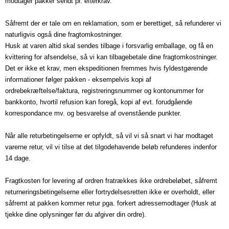
modtager pakker sendt pr. efterkrav.
Såfremt der er tale om en reklamation, som er berettiget, så refunderer vi
naturligvis også dine fragtomkostninger.
Husk at varen altid skal sendes tilbage i forsvarlig emballage, og få en
kvittering for afsendelse, så vi kan tilbagebetale dine fragtomkostninger.
Det er ikke et krav, men ekspeditionen fremmes hvis fyldestgørende
informationer følger pakken - eksempelvis kopi af
ordrebekræftelse/faktura, registreringsnummer og kontonummer for
bankkonto, hvortil refusion kan foregå, kopi af evt. forudgående
korrespondance mv. og besvarelse af ovenstående punkter.
Når alle returbetingelserne er opfyldt, så vil vi så snart vi har modtaget
varerne retur, vil vi tilse at det tilgodehavende beløb refunderes indenfor
14 dage.
Fragtkosten for levering af ordren fratrækkes ikke ordrebeløbet, såfremt
returneringsbetingelserne eller fortrydelsesretten ikke er overholdt, eller
såfremt at pakken kommer retur pga. forkert adressemodtager (Husk at
tjekke dine oplysninger før du afgiver din ordre).