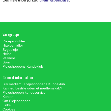
Læs mere under punktet
forretningsbetingelser
.
Varegrupper
Plejeprodukter
Hjælpemidler
Sygepleje
Helse
Velvære
Børn
Plejeshoppens Kundeklub
Generel information
Bliv medlem i Plejeshoppens Kundeklub
Kan jeg bestille uden et medlemskab?
Plejeshoppen kundeservice
Kontakt
Om Plejeshoppen
Links
Cookies