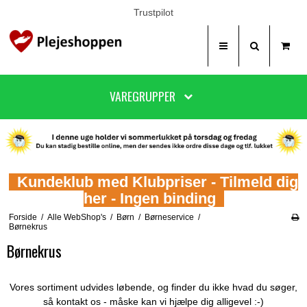
Trustpilot
VAREGRUPPER
Kundeklub med Klubpriser - Tilmeld dig
her - Ingen binding
Forside
/
Alle WebShop's
/
Børn
/
Børneservice
/
Børnekrus
Børnekrus
Vores sortiment udvides løbende, og finder du ikke hvad du søger,
så kontakt os - måske kan vi hjælpe dig alligevel :-)