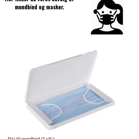
mundbind og masker.
Etui til mundbind (1 stk.)