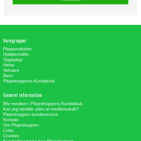
Varegrupper
Plejeprodukter
Hjælpemidler
Sygepleje
Helse
Velvære
Børn
Plejeshoppens Kundeklub
Generel information
Bliv medlem i Plejeshoppens Kundeklub
Kan jeg bestille uden et medlemskab?
Plejeshoppen kundeservice
Kontakt
Om Plejeshoppen
Links
Cookies
Kundeeksempler hos Plejeshoppen