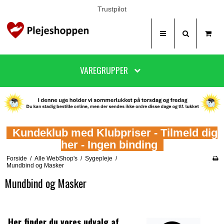
Trustpilot
VAREGRUPPER
Kundeklub med Klubpriser - Tilmeld dig
her - Ingen binding
Forside
/
Alle WebShop's
/
Sygepleje
/
Mundbind og Masker
Mundbind og Masker
Her finder du vores udvalg af