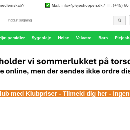
n medlemskab?
Mail:
info@plejeshoppen.dk
/
Tlf. (+45) 60
Hjælpemidler
Sygepleje
Helse
Velvære
Børn
Plejes
b med Klubpriser - Tilmeld dig her - Inge