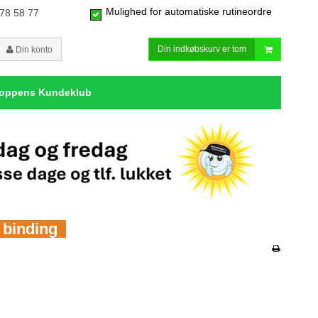
Mulighed for automatiske rutineordre
 78 58 77
Din indkøbskurv er tom
Din konto
hoppens Kundeklub
n binding