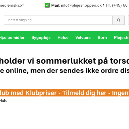
n medlemskab?
Mail:
info@plejeshoppen.dk
/
Tlf. (+45) 60
Hjælpemidler
Sygepleje
Helse
Velvære
Børn
Plejes
b med Klubpriser - Tilmeld dig her - Inge
 Hals