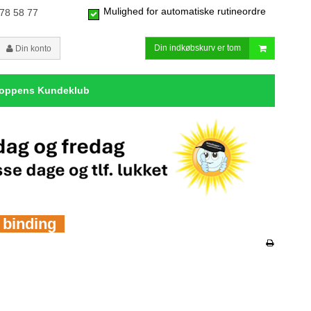
Mulighed for automatiske rutineordre
 78 58 77
Din indkøbskurv er tom
Din konto
hoppens Kundeklub
n binding