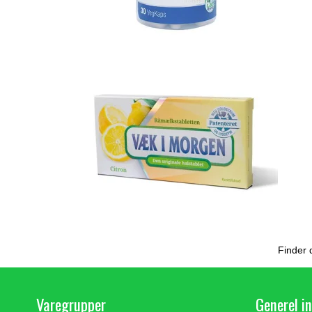
Finder 
Varegrupper
Generel i