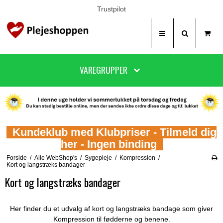
Trustpilot
VAREGRUPPER
Kundeklub med Klubpriser - Tilmeld dig
her - Ingen binding
Forside
/
Alle WebShop's
/
Sygepleje
/
Kompression
/
Kort og langstræks bandager
Kort og langstræks bandager
Her finder du et udvalg af kort og langstræks bandage som giver
Kompression til fødderne og benene.