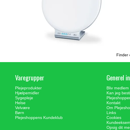
Finder 
Varegrupper
Generel i
Plejeprodukter
Bliv medlem
Hjælpemidler
Kan jeg best
Sygepleje
Plejeshoppe
Helse
Kontakt
Velvære
Om Plejesh
Børn
Links
Plejeshoppens Kundeklub
Cookies
Kundeeksemp
Opsig dit m