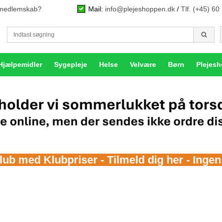
n medlemskab?
Mail:
info@plejeshoppen.dk
/
Tlf. (+45) 60
Hjælpemidler
Sygepleje
Helse
Velvære
Børn
Plejes
b med Klubpriser - Tilmeld dig her - Inge