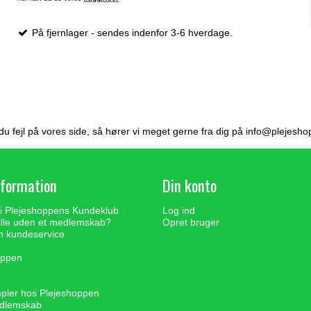
På fjernlager - sendes indenfor 3-6 hverdage.
du fejl på vores side, så hører vi meget gerne fra dig på
info@plejesho
nformation
Din konto
 i Plejeshoppens Kundeklub
Log ind
ille uden et medlemskab?
Opret bruger
n kundeservice
oppen
ler hos Plejeshoppen
edlemskab