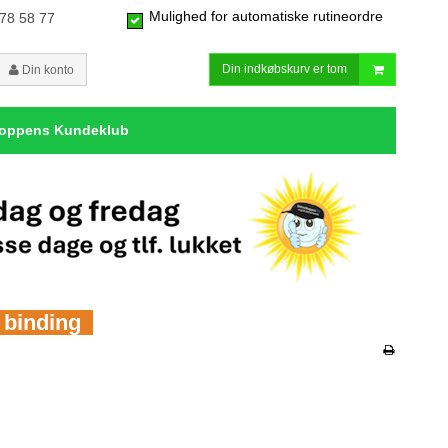
Mulighed for automatiske rutineordre
 78 58 77
Din indkøbskurv er tom
Din konto
hoppens Kundeklub
n binding