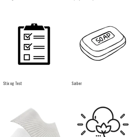
Stix og Test
Sæber