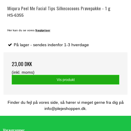
Miqura Peel Me Facial Tips Silkecocoons Prøvepakke - 1 g
HS-6355
Her kan du se vores
fragtpriser
På lager - sendes indenfor 1-3 hverdage
23,00 DKK
(inkl. moms)
Vis produkt
Finder du fejl på vores side, så hører vi meget gerne fra dig på
info@plejeshoppen.dk
.
Varegrupper